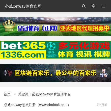
必威betway体育官网



首页
关键词：必威betway体育注册平台

必威betway怎么注册（www.cbofook.com）
2个月前